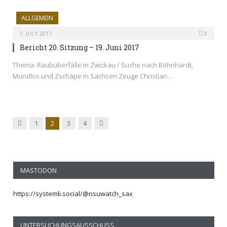
ALLGEMEIN
3. JULY 2017
0
Bericht 20. Sitzung – 19. Juni 2017
Thema: Raubüberfälle in Zwickau / Suche nach Böhnhardt,
Mundlos und Zschäpe in Sachsen Zeuge Christian…
Previous
Next
1
2
3
4
MASTODON
https://systemli.social/@nsuwatch_sax
UNTERSUCHUNGSAUSSCHUSS