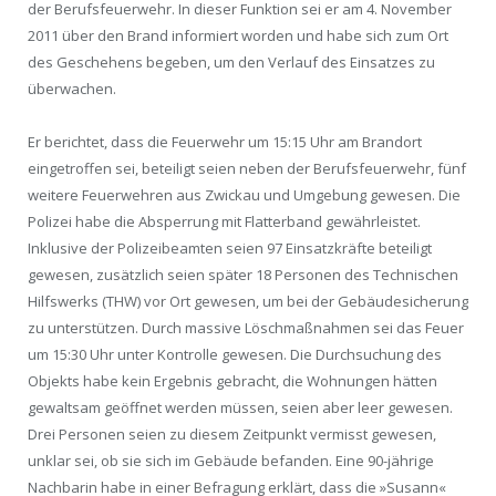
der Berufsfeuerwehr. In dieser Funktion sei er am 4. November
2011 über den Brand informiert worden und habe sich zum Ort
des Geschehens begeben, um den Verlauf des Einsatzes zu
überwachen.
Er berichtet, dass die Feuerwehr um 15:15 Uhr am Brandort
eingetroffen sei, beteiligt seien neben der Berufsfeuerwehr, fünf
weitere Feuerwehren aus Zwickau und Umgebung gewesen. Die
Polizei habe die Absperrung mit Flatterband gewährleistet.
Inklusive der Polizeibeamten seien 97 Einsatzkräfte beteiligt
gewesen, zusätzlich seien später 18 Personen des Technischen
Hilfswerks (THW) vor Ort gewesen, um bei der Gebäudesicherung
zu unterstützen. Durch massive Löschmaßnahmen sei das Feuer
um 15:30 Uhr unter Kontrolle gewesen. Die Durchsuchung des
Objekts habe kein Ergebnis gebracht, die Wohnungen hätten
gewaltsam geöffnet werden müssen, seien aber leer gewesen.
Drei Personen seien zu diesem Zeitpunkt vermisst gewesen,
unklar sei, ob sie sich im Gebäude befanden. Eine 90-jährige
Nachbarin habe in einer Befragung erklärt, dass die »Sus
ann
«