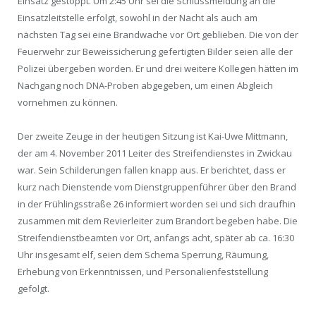
Einsatz gestoppt. Um 2:45 Uhr sei die Schlussmeldung an die
Einsatzleitstelle erfolgt, sowohl in der Nacht als auch am
nächsten Tag sei eine Brandwache vor Ort geblieben. Die von der
Feuerwehr zur Beweissicherung gefertigten Bilder seien alle der
Polizei übergeben worden. Er und drei weitere Kollegen hätten im
Nachgang noch DNA-Proben abgegeben, um einen Abgleich
vornehmen zu können.
Der zweite Zeuge in der heutigen Sitzung ist Kai-Uwe Mittmann,
der am 4. November 2011 Leiter des Streifendienstes in Zwickau
war. Sein Schilderungen fallen knapp aus. Er berichtet, dass er
kurz nach Dienstende vom Dienstgruppenführer über den Brand
in der Frühlingsstraße 26 informiert worden sei und sich draufhin
zusammen mit dem Revierleiter zum Brandort begeben habe. Die
Streifendienstbeamten vor Ort, anfangs acht, später ab ca. 16:30
Uhr insgesamt elf, seien dem Schema Sperrung, Räumung,
Erhebung von Erkenntnissen, und Personalienfeststellung
gefolgt.